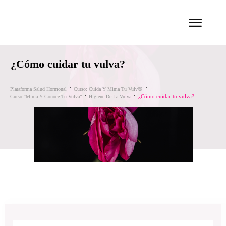
¿Cómo cuidar tu vulva?
Plataforma Salud Hormonal
Curso: Cuida Y Mima Tu Vulv🌸
¿Cómo cuidar tu vulva?
Curso “Mima Y Conoce Tu Vulva”
Higiene De La Vulva