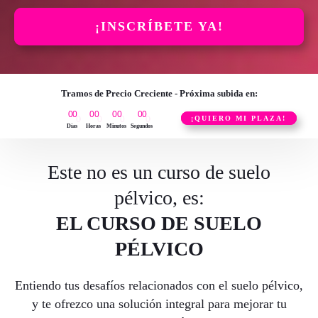
¡INSCRÍBETE YA!
Tramos de Precio Creciente - Próxima subida en:
0
0
0
0
0
0
0
0
¡QUIERO MI PLAZA!
Días
Horas
Minutos
Segundos
Este no es un curso de suelo
pélvico, es:
EL CURSO DE SUELO
PÉLVICO
Entiendo tus desafíos relacionados con el suelo pélvico,
y te ofrezco una solución integral para mejorar tu