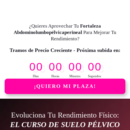
¿Quieres Aprovechar Tu
Fortaleza
Abdominolumbopélvicaperineal
Para Mejorar Tu
Rendimiento?
Tramos de Precio Creciente - Próxima subida en:
0
0
0
0
0
0
0
0
Días
Horas
Minutos
Segundos
¡QUIERO MI PLAZA!
Evoluciona Tu Rendimiento Físico:
EL CURSO DE SUELO PÉLVICO