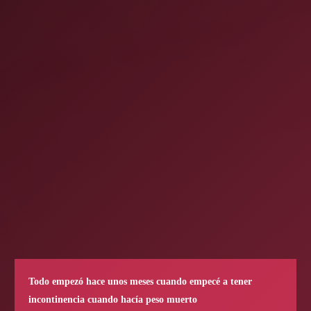
Todo empezó hace unos meses cuando empecé a tener
incontinencia cuando hacía peso muerto