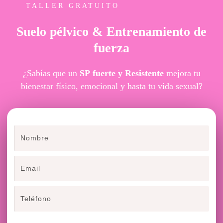
TALLER GRATUITO
Suelo pélvico & Entrenamiento de
fuerza
¿Sabías que un
SP
fuerte y Resistente
mejora tu
bienestar físico, emocional y hasta tu vida sexual?