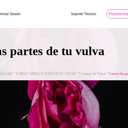
Iniciar Sesión
Soporte Técnico
Plataform
s partes de tu vulva
ELA SH
CURSO “MIMA Y CONOCE TU VULVA”
Conoce Tu Vulva
Conoce las pa