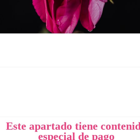
Este apartado tiene conteni
especial de pago