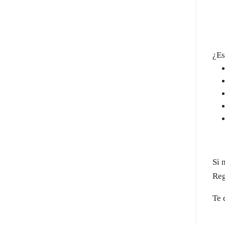
¿Es
Si 
Reg
Te 