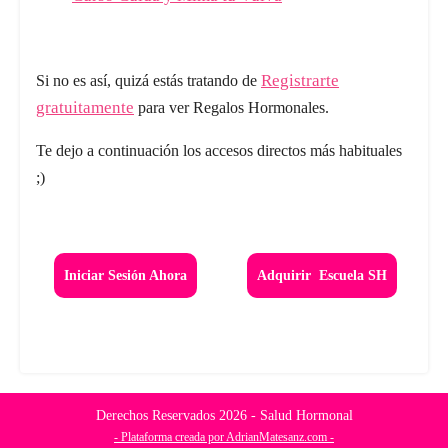
Registrarte
Si no es así, quizá estás tratando de
gratuitamente
para ver Regalos Hormonales.
Te dejo a continuación los accesos directos más habituales
;)
Iniciar Sesión Ahora
Adquirir Escuela SH
Derechos Reservados
2026
- Salud Hormonal
- Plataforma creada por AdrianMatesanz.com -