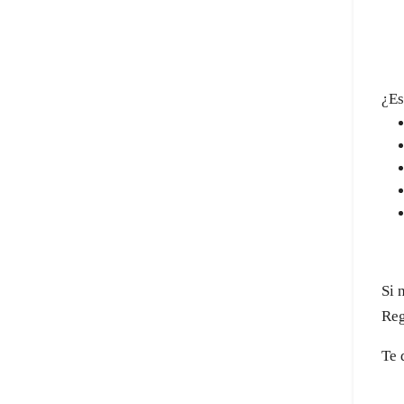
¿Es
Si 
Reg
Te 