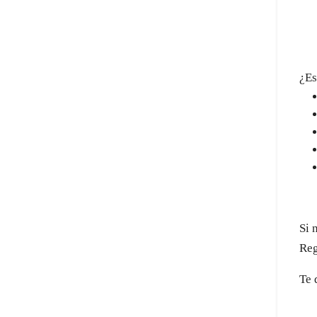
¿Es
Si 
Reg
Te 