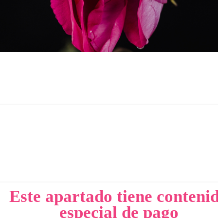
Este apartado tiene conteni
especial de pago