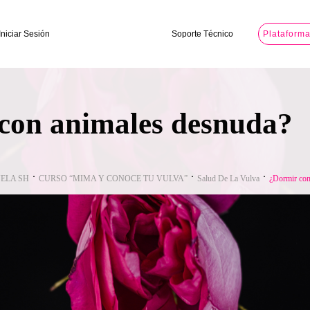
Iniciar Sesión
Soporte Técnico
Plataform
con animales desnuda?
ELA SH
CURSO “MIMA Y CONOCE TU VULVA”
Salud De La Vulva
¿Dormir con