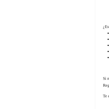
¿Es
Si 
Reg
Te 