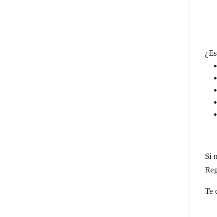
¿Es
Si 
Reg
Te 